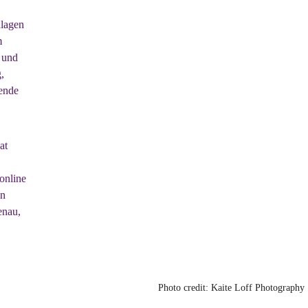
dlagen 
m 
 und 
, 
ende 
at 
online 
n 
enau, 
Photo credit: Kaite Loff Photography