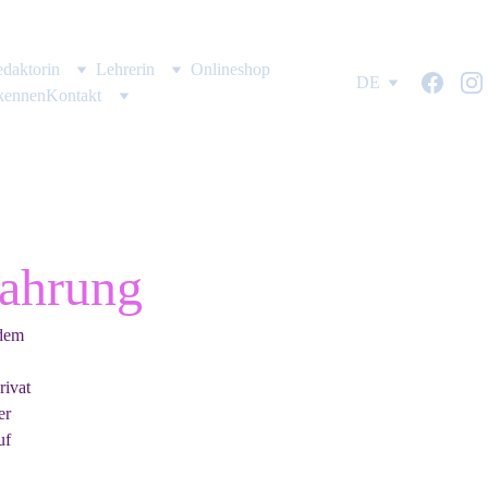
daktorin
Lehrerin
Onlineshop
DE
kennen
Kontakt
fahrung
tdem 
rivat 
er 
uf 