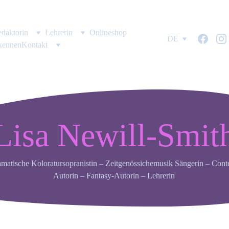
daktorin
Lehrerin
Onlineshop
DE
kennen
Kontakt
Lisa Newill-Smit
matische Koloratursopranistin – Zeitgenössichemusik Sängerin – Cont
Autorin – Fantasy-Autorin – Lehrerin