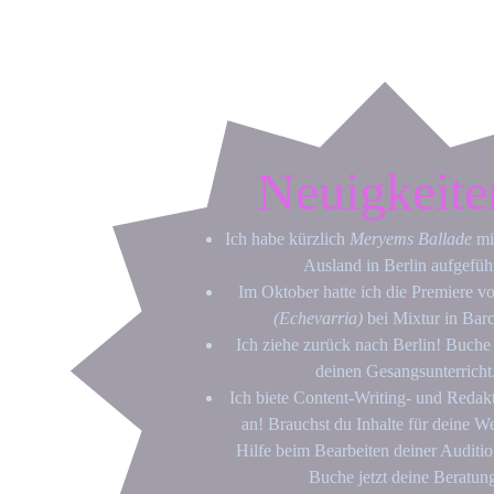
Neuigkeite
Ich habe kürzlich 
Meryems Ballade
 mi
Ausland in Berlin aufgeführ
Im Oktober hatte ich die Premiere vo
(Echevarria)
 bei Mixtur in Bar
Ich ziehe zurück nach Berlin! Buche
deinen Gesangsunterricht
Ich biete Content-Writing- und Redak
an! Brauchst du Inhalte für deine We
Hilfe beim Bearbeiten deiner Auditi
Buche jetzt deine Beratun