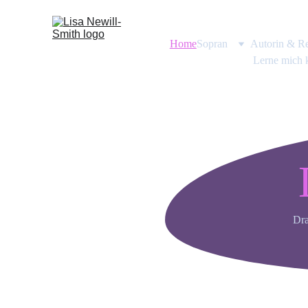
Home
Sopran
Autorin & Re
Lerne mich 
Dra