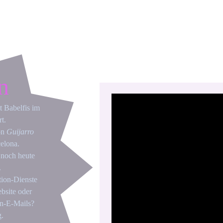
n
t Babelfis im 
t.
n 
Guijarro 
celona.
 noch heute 
.
tion-Dienste 
bsite oder 
on-E-Mails? 
g.