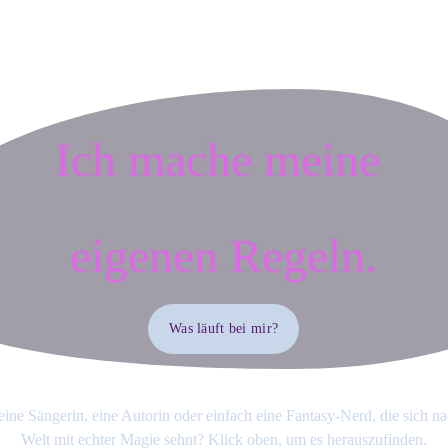
Ich mache meine 
eigenen Regeln.
Was läuft bei mir?
eine Sängerin, eine Autorin oder einfach eine Fantasy-Nerd, die sich na
Welt mit echter Magie sehnt? Klick oben, um es herauszufinden.